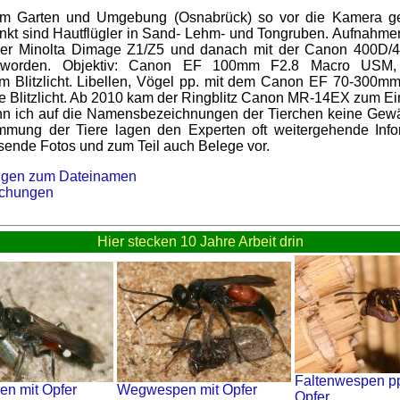
im Garten und Umgebung (Osnabrück) so vor die Kamera ger
kt sind Hautflügler in Sand- Lehm- und Tongruben. Aufnahme
 der Minolta Dimage Z1/Z5 und danach mit der Canon 400D/
 worden. Objektiv: Canon EF 100mm F2.8 Macro USM,
tem Blitzlicht. Libellen, Vögel pp. mit dem Canon EF 70-300mm
 Blitzlicht. Ab 2010 kam der Ringblitz Canon MR-14EX zum Ei
nn ich auf die Namensbezeichnungen der Tierchen keine Gew
mmung der Tiere lagen den Experten oft weitergehende Info
sende Fotos und zum Teil auch Belege vor.
ngen zum Dateinamen
lichungen
Hier stecken 10 Jahre Arbeit drin
Faltenwespen pp
n mit Opfer
Wegwespen mit Opfer
Opfer