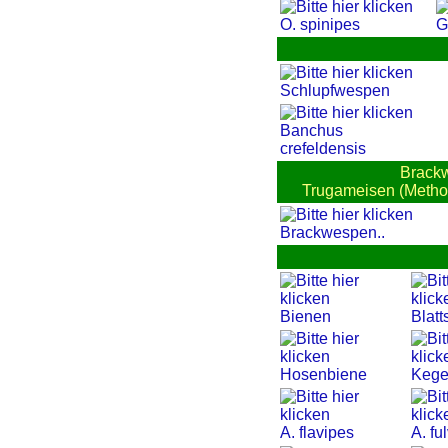
O. spinipes
G
Schlupfwespen
Banchus
crefeldensis
Brackw
Trugameisen (Methoc
Brackwespen..
Bienen
Blatt
Hosenbiene
Kege
A. flavipes
A. fu