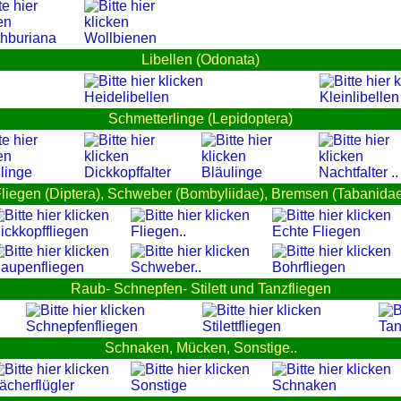
thburiana
Wollbienen
Libellen (Odonata)
Heidelibellen
Kleinlibellen
Schmetterlinge (Lepidoptera)
linge
Dickkopffalter
Bläulinge
Nachtfalter ..
liegen (Diptera), Schweber (Bombyliidae), Bremsen (Tabanida
ickkopffliegen
Fliegen..
Echte Fliegen
aupenfliegen
Schweber..
Bohrfliegen
Raub- Schnepfen- Stilett und Tanzfliegen
Schnepfenfliegen
Stilettfliegen
Tan
Schnaken, Mücken, Sonstige..
ächerflügler
Sonstige
Schnaken