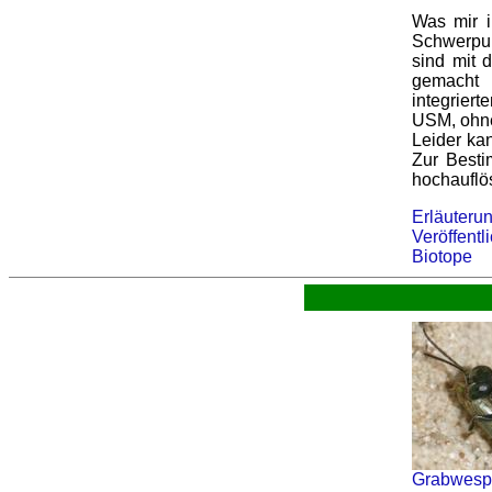
Was mir 
Schwerpun
sind mit
gemacht
integrier
USM, ohne
Leider ka
Zur Besti
hochauflö
Erläuteru
Veröffent
Biotope
Grabwespe