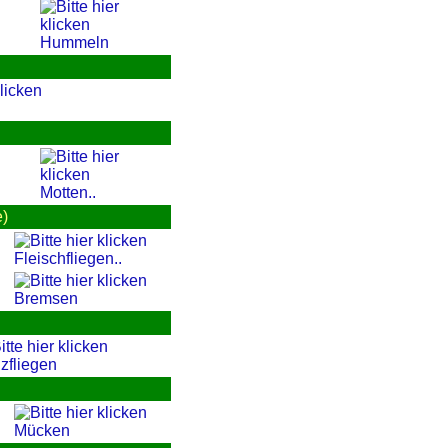
Hummeln
Motten..
e)
Fleischfliegen..
Bremsen
zfliegen
Mücken