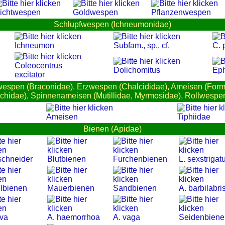
ichtwespen
Goldwespen
Pflanzenwespen
Schlupfwespen (Ichneumonidae)
Ichneumon
Subfam., sp., cf.
C. 
Coleocentrus
Dolichomitus
Eph
excitator
espen (Braconidae), Erzwespen (Chalcididae), Ameisen (Form
hidae), Spinnenameisen (Mutillidae, Myrmosidae), Rollwespen 
Ameisen
Tiphiidae
Bienen (Apidae)
schneider
Blutbienen
Furchenbienen
L. sexstriga
lbienen
Mauerbienen
Sandbienen
A. barbilabri
lva
A. haemorrhoa
A. vaga
Seidenbiene