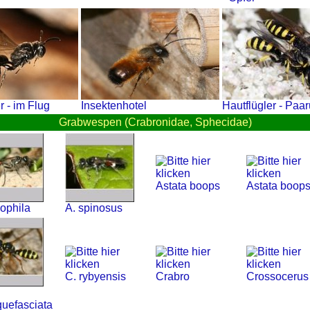
r - im Flug
Insektenhotel
Hautflügler - Paa
Grabwespen (Crabronidae, Sphecidae)
Astata boops
Astata boop
phila
A. spinosus
C. rybyensis
Crabro
Crossocerus
quefasciata