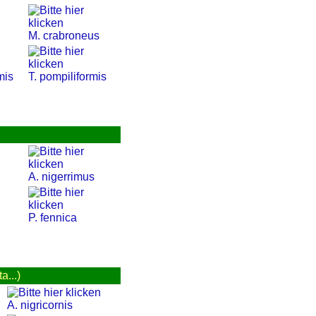
M. crabroneus
mis
T. pompiliformis
A. nigerrimus
P. fennica
...)
A. nigricornis