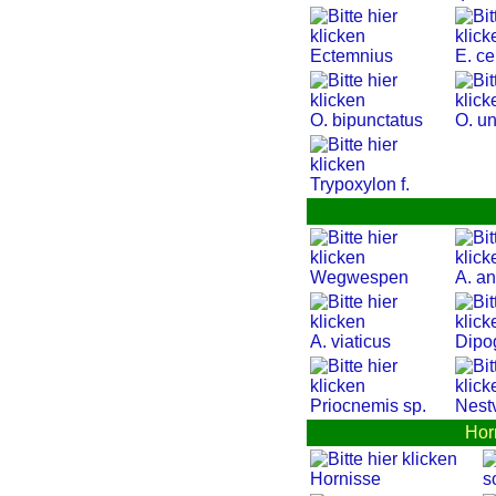
Ectemnius
E. c
O. bipunctatus
O. u
Trypoxylon f.
Wegwespen
A. a
A. viaticus
Dipo
Priocnemis sp.
Nest
Hor
Hornisse
s