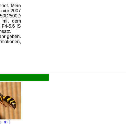
iet. Mein
n vor 2007
450D/500D
 mit dem
 F4-5.6 IS
nsatz.
ähr geben.
rmationen,
. mit