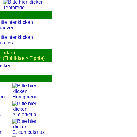
Tenthredo..
panzeri
ialtes
icidae)
(Tiphiidae > Tiphia)
tum
Honigbiene
s
A. clarkella
n
C. cunicularius