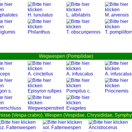
ephalotes
H. lunulatus
L. albilabris
M. arvensis
niglumis
Philanthus
T. obscuripennis
T. pompilifor
Wegwespen (Pompilidae)
nceps
A. cinctellus
A. infuscatus
A. infuscatus
gon s.
Episyron rufipes
Pompilus c.
Priocnemis
verschluss
Wegwespenstreit
Evagetes
nisse (Vespa crabro), Wespen (Vespidae, Chrysididae, Symphyta
oz. Faltenwespen
sol. Faltenwespen
Ancistrocerus