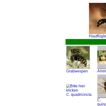
Hautflügle
Grabwespen
Ammo
C. quadricincta
C.
quin