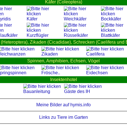
Käfer (Coleoptera)
yridis
Käfer
Weichkäfer
Bockkäfer
laufkäfer
Kurzflügler
Rüsselkäfer
Blattkäfer
Heteroptera), Zikaden (Cicadidae), Schrecken (Caelifera und 
eichwanzen
Zikaden
Caelifera
Spinnen, Amphibien, Echsen, Vögel
pringspinnen
Frösche..
Eidechsen
Insektenhotel
Bauanleitung
Gäste des IH
Meine Bilder auf hymis.info
Links zu Tiere im Garten