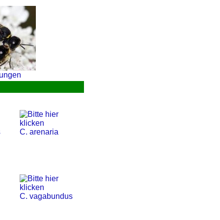
rungen
s
C. arenaria
C. vagabundus