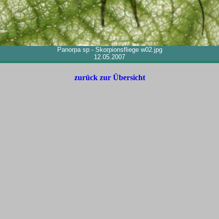
Panorpa sp - Skorpionsfliege w02.jpg
12.05.2007
zurück zur Übersicht